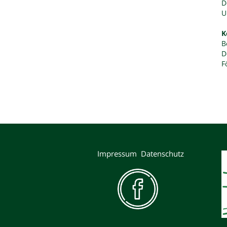
D
U
K
B
D
F
Impressum
Datenschutz