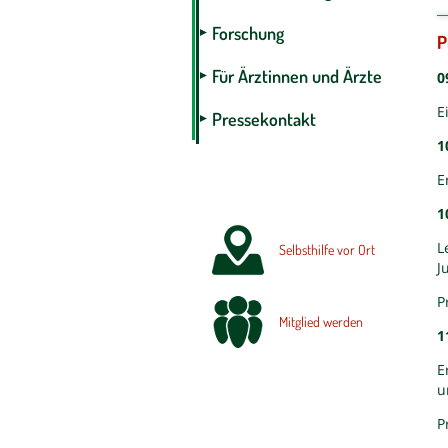
Forschung
P
Für Ärztinnen und Ärzte
0
E
Pressekontakt
1
E
1
L
Selbsthilfe vor Ort
J
P
Mitglied werden
1
E
u
P