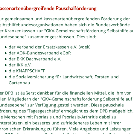
assenartenübergreifende Pauschalförderung
ur gemeinsamen und kassenartenübergreifenden Förderung der
elbsthilfebundesorganisationen haben sich die Bundesverbände
er Krankenkassen zur "GKV-Gemeinschaftsförderung Selbsthilfe au
undesebene" zusammengeschlossen. Dies sind:
der Verband der Ersatzkassen e.V. (vdek)
der AOK-Bundesverband eGbR
der BKK Dachverband e.V.
der IKK e.V.
die KNAPPSCHAFT
die Sozialversicherung für Landwirtschaft, Forsten und
Gartenbau
er DPB ist äußerst dankbar für die finanziellen Mittel, die ihm von
llen Mitgliedern der "GKV-Gemeinschaftsförderung Selbsthilfe auf
undesebene" zur Verfügung gestellt werden. Diese pauschale
örderung des 'Tagesgeschäfts' ermöglicht es dem DPB maßgeblich,
ie Menschen mit Psoriasis und Psoriasis-Arthritis dabei zu
nterstützen, ein besseres und zufriedeneres Leben mit ihrer
hronischen Erkrankung zu führen. Viele Angebote und Leistungen