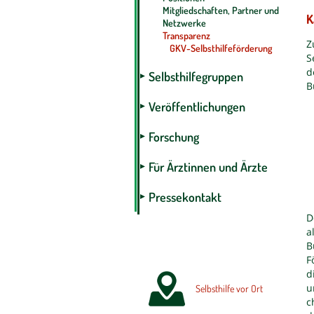
Mitgliedschaften, Partner und
K
Netzwerke
Transparenz
Z
GKV-Selbsthilfeförderung
S
d
Selbsthilfegruppen
B
Veröffentlichungen
Forschung
Für Ärztinnen und Ärzte
Pressekontakt
D
a
B
F
d
u
Selbsthilfe vor Ort
c