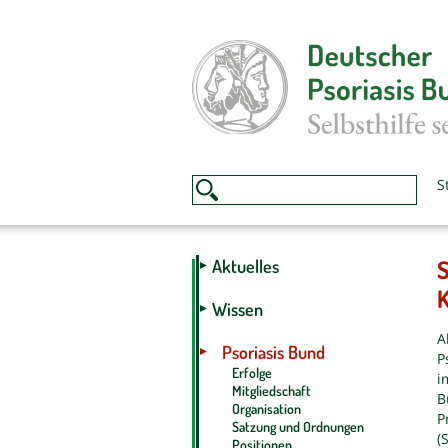
S
S
Aktuelles
K
Wissen
A
Psoriasis Bund
P
Erfolge
i
Mitgliedschaft
B
Organisation
P
Satzung und Ordnungen
(
Positionen