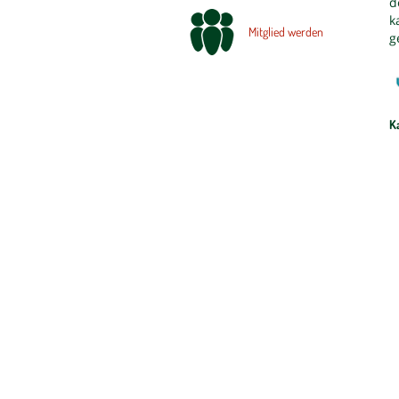
d
k
Mitglied werden
g
K